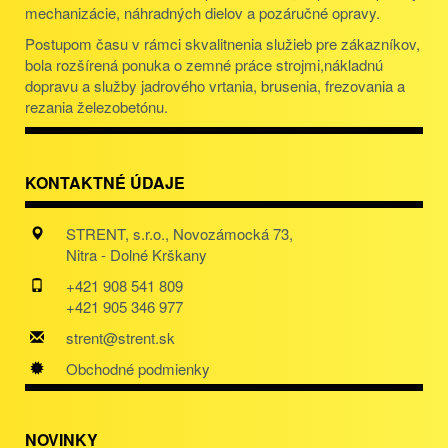
mechanizácie, náhradných dielov a pozáručné opravy.
Postupom času v rámci skvalitnenia služieb pre zákazníkov,
bola rozšírená ponuka o zemné práce strojmi,nákladnú
dopravu a služby jadrového vrtania, brusenia, frezovania a
rezania železobetónu.
KONTAKTNÉ ÚDAJE
STRENT, s.r.o., Novozámocká 73,
Nitra - Dolné Krškany
+421 908 541 809
+421 905 346 977
strent@strent.sk
Obchodné podmienky
NOVINKY