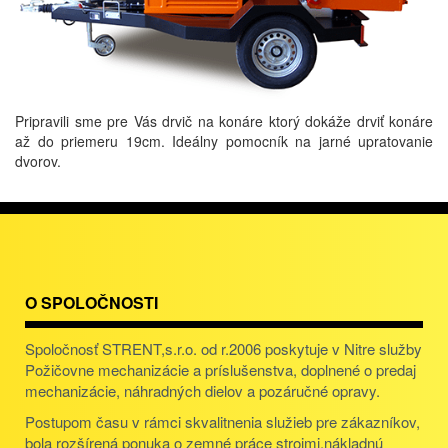
Pripravili sme pre Vás drvič na konáre ktorý dokáže drviť konáre
až do priemeru 19cm. Ideálny pomocník na jarné upratovanie
dvorov.
O SPOLOČNOSTI
Spoločnosť STRENT,s.r.o. od r.2006 poskytuje v Nitre služby
Požičovne mechanizácie a príslušenstva, doplnené o predaj
mechanizácie, náhradných dielov a pozáručné opravy.
Postupom času v rámci skvalitnenia služieb pre zákazníkov,
bola rozšírená ponuka o zemné práce strojmi,nákladnú