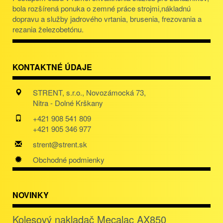
bola rozšírená ponuka o zemné práce strojmi,nákladnú
dopravu a služby jadrového vrtania, brusenia, frezovania a
rezania železobetónu.
KONTAKTNÉ ÚDAJE
STRENT, s.r.o., Novozámocká 73,
Nitra - Dolné Krškany
+421 908 541 809
+421 905 346 977
strent@strent.sk
Obchodné podmienky
NOVINKY
Kolesový nakladač Mecalac AX850