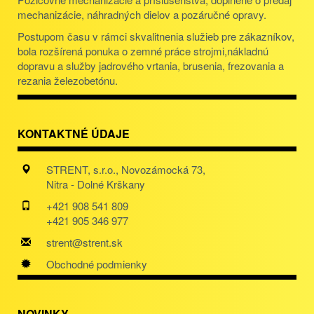
mechanizácie, náhradných dielov a pozáručné opravy.
Postupom času v rámci skvalitnenia služieb pre zákazníkov,
bola rozšírená ponuka o zemné práce strojmi,nákladnú
dopravu a služby jadrového vrtania, brusenia, frezovania a
rezania železobetónu.
KONTAKTNÉ ÚDAJE
STRENT, s.r.o., Novozámocká 73,
Nitra - Dolné Krškany
+421 908 541 809
+421 905 346 977
strent@strent.sk
Obchodné podmienky
NOVINKY