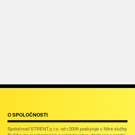
O SPOLOČNOSTI
Spoločnosť STRENT,s.r.o. od r.2006 poskytuje v Nitre služby
Požičovne mechanizácie a príslušenstva, doplnené o predaj