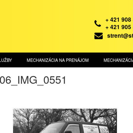
+ 421 908
+ 421 905
strent@st
LUŽBY
MECHANIZÁCIA NA PRENÁJOM
MECHANIZÁCI
006_IMG_0551