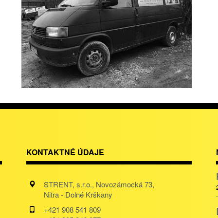
KONTAKTNÉ ÚDAJE
STRENT, s.r.o., Novozámocká 73,
Nitra - Dolné Krškany
+421 908 541 809