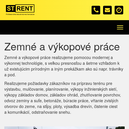
Menu
Zemné a výkopové práce
Zemné a výkopové práce realizujeme pomocou modernej a
výkonnej technológie, s veľkou presnosťou a šetrne vzhľadom k
už existujúcim prírodným a iným prekážkam ako sú napr. trávniky
a pod.
Realizujeme požiadavky zákazníkov na prípravu terénu pre
výstavbu, mulčovanie, planírovanie, výkopy inžinierských sietí,
výkopy základov domov, základov ohrád, zhutňovanie povrchov,
odvoz zeminy a suťe, betonáže, búracie práce, vŕtanie zvislých
otvorov do zeme, na stĺpy, ploty, výsadba drevín, čistenie ciest
a komunikácií, odstraňovanie snehu.