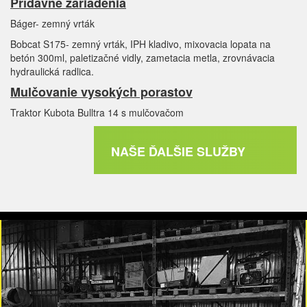
Prídavné zariadenia
Báger- zemný vrták
Bobcat S175- zemný vrták, IPH kladivo, mixovacia lopata na
betón 300ml, paletizačné vidly, zametacia metla, zrovnávacia
hydraulická radlica.
Mulčovanie vysokých porastov
Traktor Kubota Bulltra 14 s mulčovačom
NAŠE ĎALŠIE SLUŽBY