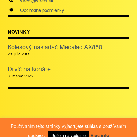
strent@strent.sk
Obchodné podmienky
NOVINKY
Kolesový nakladač Mecalac AX850
28. júla 2025
Drvič na konáre
3. marca 2025
Používaním tejto stránky vyjadrujete súhlas s používaním
cookies.
Viac info
Beriem na vedomie